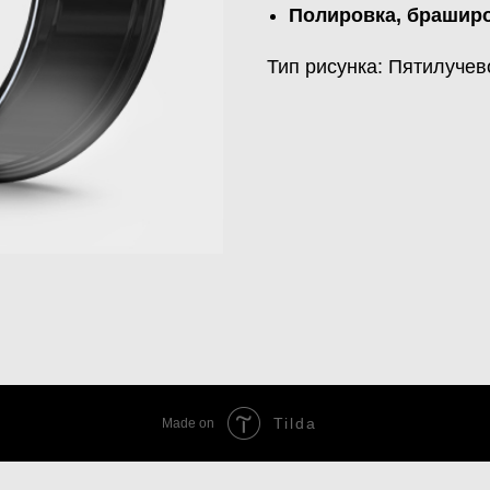
Полировка, браширо
Тип рисунка: Пятилучев
Tilda
Made on